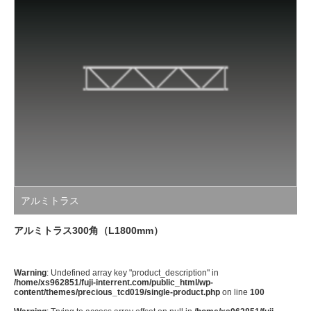
アルミトラス
アルミトラス300角（L1800mm）
Warning
: Undefined array key "product_description" in
/home/xs962851/fuji-interrent.com/public_html/wp-
content/themes/precious_tcd019/single-product.php
on line
100