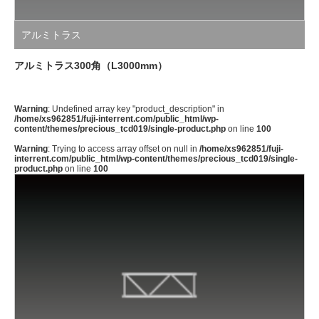
アルミトラス
アルミトラス300角（L3000mm）
Warning
: Undefined array key "product_description" in
/home/xs962851/fuji-interrent.com/public_html/wp-
content/themes/precious_tcd019/single-product.php
on line
100
Warning
: Trying to access array offset on null in
/home/xs962851/fuji-
interrent.com/public_html/wp-content/themes/precious_tcd019/single-
product.php
on line
100