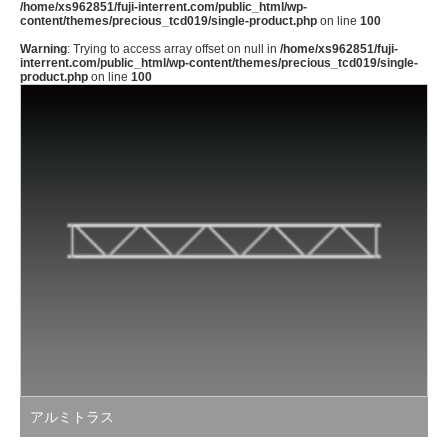
/home/xs962851/fuji-interrent.com/public_html/wp-
content/themes/precious_tcd019/single-product.php
on line
100
Warning
: Trying to access array offset on null in
/home/xs962851/fuji-
interrent.com/public_html/wp-content/themes/precious_tcd019/single-
product.php
on line
100
アルミトラス