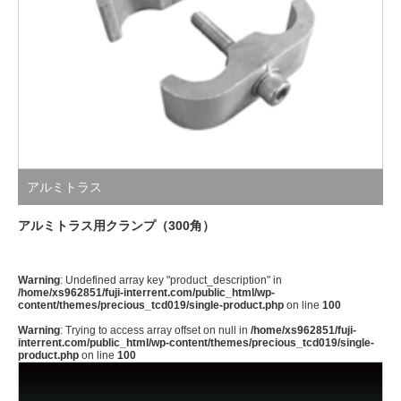
アルミトラス
アルミトラス用クランプ（300角）
Warning
: Undefined array key "product_description" in
/home/xs962851/fuji-interrent.com/public_html/wp-
content/themes/precious_tcd019/single-product.php
on line
100
Warning
: Trying to access array offset on null in
/home/xs962851/fuji-
interrent.com/public_html/wp-content/themes/precious_tcd019/single-
product.php
on line
100