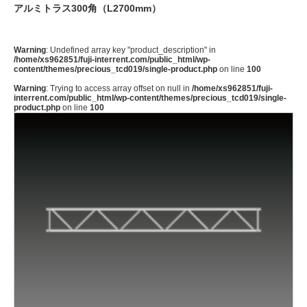
アルミトラス300角（L2700mm）
Warning
: Undefined array key "product_description" in
/home/xs962851/fuji-interrent.com/public_html/wp-
content/themes/precious_tcd019/single-product.php
on line
100
Warning
: Trying to access array offset on null in
/home/xs962851/fuji-
interrent.com/public_html/wp-content/themes/precious_tcd019/single-
product.php
on line
100