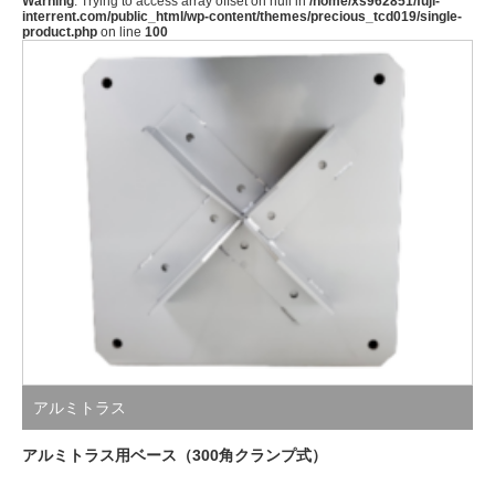
Warning
: Trying to access array offset on null in
/home/xs962851/fuji-
interrent.com/public_html/wp-content/themes/precious_tcd019/single-
product.php
on line
100
アルミトラス
アルミトラス用ベース（300角クランプ式）