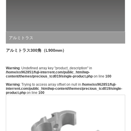
アルミトラス
アルミトラス300角（L900mm）
Warning
: Undefined array key "product_description" in
/home/xs962851/fuji-interrent.com/public_html/wp-
content/themes/precious_tcd019/single-product.php
on line
100
Warning
: Trying to access array offset on null in
/home/xs962851/fuji-
interrent.com/public_html/wp-content/themes/precious_tcd019/single-
product.php
on line
100